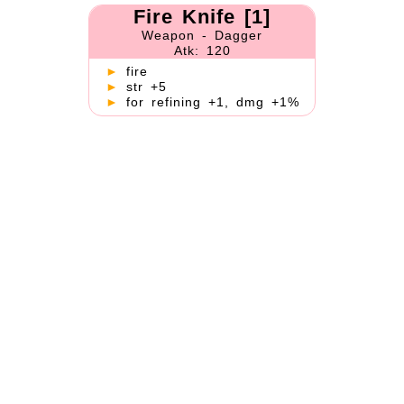
Fire Knife [1]
Weapon - Dagger
Atk: 120
►
fire
►
str +5
►
for refining +1, dmg +1%